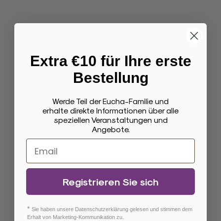
Garantie de prix imbattable !
Extra €10 für Ihre erste
24 mois de garantie
Bestellung
Livraison gratuite en 3 à 7 jours
Werde Teil der Eucha-Familie und
Retour sous 30 jours sans justification
erhalte direkte Informationen über alle
speziellen Veranstaltungen und
Kostenloser Versand
Angebote.
Registrieren Sie sich
FAQs
*
Sie haben unsere Datenschutzerklärung gelesen und stimmen dem
Erhalt von Marketing-Kommunikation zu.
Pour quels produits cet accessoire est-il adapté ?